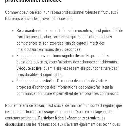
Comment peut-on établir un réseau professionnel robuste et fructueux ?
Plusieurs étapes clés peuvent être suivies :
Se présenter efficacement :
Lors de rencontres, il est primordial de
formuler une introduction concise qui résume clairement ses
compétences et son expertise, afin de capter l’intérêt des
interlocuteurs en moins de
30 secondes
.
Engager des conversations significatives :
En posant des
questions ouvertes, vous favorisez des échanges enrichissants.
L’écoute active
, quant à elle, est essentielle pour construire des
S
e
liens durables et significatifs.
a
Échanger des contacts :
Demander des cartes de visite et
r
proposer d’échanger des informations de contact facilitent la
c
h
communication future et permettent de renforcer ces connexions.
f
o
Pour entretenir ce réseau, il est crucial de maintenir un contact régulier, que
r
:
ce soit par le biais de messages personnalisés ou en partageant des
contenus pertinents.
Participer à des événements et suivre les
discussions
sur les réseaux sociaux s’avèrent également des techniques