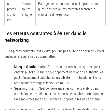
s
Commu
Partager ses connaissances et répondre aux
profes
nautés
questions des autres membres renforce la
sionn
en ligne
crédibilité et l’expertise.
els
Les erreurs courantes à éviter dans le
networking
Quels pièges courants faut-il éviter pour ne pas nuire à son réseau ? Voici
quelques erreurs à ne pas commettre :
Manque d’authenticité :
Être trop concentré sur ce que l’on peut
obtenir, plutôt que sur le développement de relations authentiques,
peut sérieusement entacher sa
crédibilité
. Un networking efficace
repose sur l’échange et le soutien mutuel.
Suivi insuffisant :
Négliger de relancer les contacts établis peut
considérablement diminuer les chances de collaborations futures.
Un simple message peut raviver des opportunités de partenariat.
Pour éviter ces erreurs, il est impératif de privilégier la qualité des relations