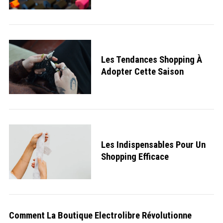
S
e
Les Tendances Shopping À
a
r
Adopter Cette Saison
c
h
f
o
r
:
Les Indispensables Pour Un
Shopping Efficace
Comment La Boutique Electrolibre Révolutionne