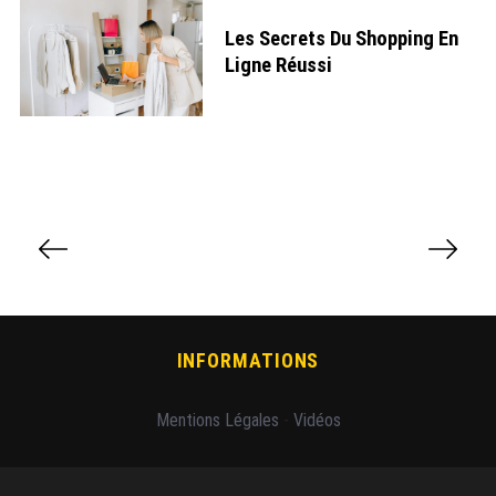
Les Secrets Du Shopping En
Ligne Réussi
P
a
g
i
n
a
INFORMATIONS
t
i
Mentions Légales
-
Vidéos
o
n
d
e