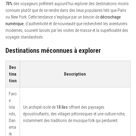
78%
des voyageurs préfèrent aujourd’hui explorer des destinations moins
connues plutôt que de se rendre dans des lieux populaires tels que Paris
ou New York. Cette tendance s’explique par un besoin de
décrochage
numérique
, d’authenticité et de nouveauté que recherchent les aventuriers
modernes, souvent lassés par les visites de masse et la superficialité des
voyages standardisés.
Destinations méconnues à explorer
Des
tina
Description
tion
Faro
e
Isla
Un archipel isolé de
18 îles
offrant des paysages
nds,
époustouflants, des villages pittoresques et une culture riche,
Dan
notamment des traditions de musique folk qui perdurent.
ema
rk