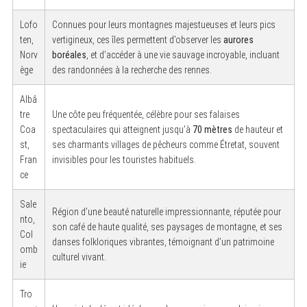
Lofo
Connues pour leurs montagnes majestueuses et leurs pics
ten,
vertigineux, ces îles permettent d’observer les
aurores
Norv
boréales
, et d’accéder à une vie sauvage incroyable, incluant
ège
des randonnées à la recherche des rennes.
Albâ
tre
Une côte peu fréquentée, célèbre pour ses falaises
Coa
spectaculaires qui atteignent jusqu’à
70 mètres
de hauteur et
st,
ses charmants villages de pêcheurs comme Étretat, souvent
Fran
invisibles pour les touristes habituels.
ce
Sale
Région d’une beauté naturelle impressionnante, réputée pour
nto,
son café de haute qualité, ses paysages de montagne, et ses
Col
danses folkloriques vibrantes, témoignant d’un patrimoine
omb
culturel vivant.
ie
Tro