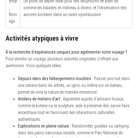
msø
Un point de départ idéal pour des excursions en plein air,
,
comme les balades en traîneau à chiens, et l’observation des
Norv
aurores boréales dans un cadre spectaculaire.
ège
Activités atypiques à vivre
À la recherche d’expériences uniques pour agrémenter votre voyage ?
Pour enrichir un voyage, plusieurs activités originales s’offrent aux
aventuriers. Voici quelques idées :
Séjours dans des hébergements insolites
: Passer une nuit dans
une cabane dans les arbres, un igloo ou même sur un bateau,
S
e
permet de vivre la nature de manière immersive.
a
Ateliers de métiers d’art
: Apprendre auprès d’artisans locaux,
r
c
comme la poterie ou la sculpture, aide à préserver des savoir-faire
h
ancestraux tout en favorisant des interactions culturelles
f
authentiques.
o
r
Explorations en pleine nature
: Randonnées guidées ou camping
:
dans des parcs nationaux reculés, comme le Parc National de